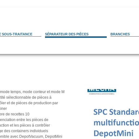
E SOUS-TRAITANCE
SÉPARATEUR DES PIÈCES
BRANCHES
Horlogerie / Mi
Depot-Line 7000
Technique medi
DepotMax
aisage Multitasking
Pharma / biotec
DepotMini
Chimie / techno
DepotPallet
sage
Commande pour DepotMini
Industrie alimen
DepotVacuum
 Montage
Ingéniérie
DepotBox
Construction m
 mode temps, mode conteur et mode M
Agence générale
ité sélectionnable de pièces à
Conseil de proje
ôler et de pièces de production par
Formations
iner
re de recettes 10
renciation entre les pièces de
ction et les pièces ä contrôler
e des containers individuels
onible avec DepotVacuum, DepotMini