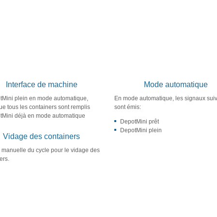
Interface de machine
Mode automatique
tMini plein en mode automatique,
En mode automatique, les signaux sui
ue tous les containers sont remplis
sont émis:
tMini déjà en mode automatique
DepotMini prêt
DepotMini plein
Vidage des containers
manuelle du cycle pour le vidage des
ers.