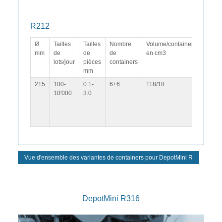
R212
Ø
Tailles
Tailles
Nombre
Volume/container
Mode 
mm
de
de
de
en cm3
foncti
lots/jour
pièces
containers
mm
215
100-
0.1-
6+6
118/18
Mode p
10'000
3.0
mode c
tempore
mode v
comma
Vue d'ensemble des variantes de containers pour DepotMini R
DepotMini R316