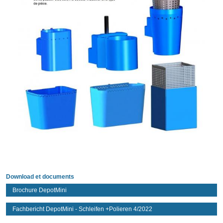
Download et documents
Brochure DepotMini
Fachbericht DepotMini - Schleifen +Polieren 4/2022