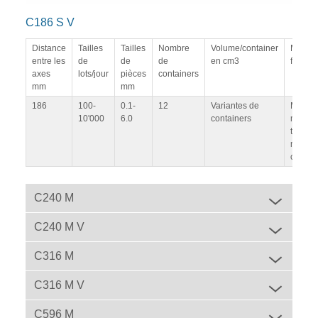
C186 S V
Distance
Tailles
Tailles
Nombre
Volume/container
Mode 
entre les
de
de
de
en cm3
foncti
axes
lots/jour
pièces
containers
mm
mm
186
100-
0.1-
12
Variantes de
Mode p
10'000
6.0
containers
mode c
tempor
mode v
comma
C240 M
C240 M V
C316 M
C316 M V
C596 M